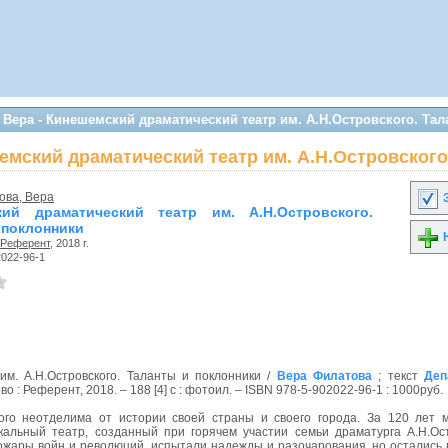
 Вера - Кинешемский драматический театр им. А.Н.Островского. Та
емский драматический театр им. А.Н.Островского
ова, Вера
З
кий драматический театр им. А.Н.Островского.
 поклонники
Н
Референт
, 2018 г.
2022-96-1
им. А.Н.Островского. Таланты и поклонники /
Вера Филатова
; текст
Деп
ово : Референт, 2018. – 188 [4] с : фотоил. – ISBN 978-5-902022-96-1 : 1000руб.
рого неотделима от истории своей страны и своего города. За 120 лет 
альный театр, созданный при горячем участии семьи драматурга А.Н.Ост
ожары войн и революций, испытали надежды и разочарования, но остались 