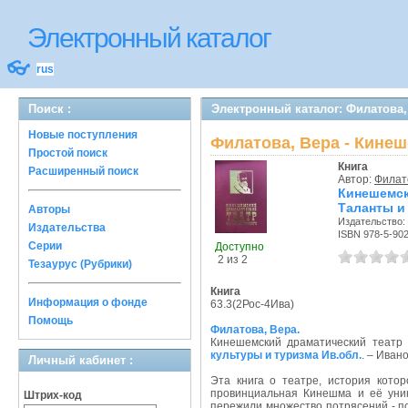
Электронный каталог
👓
rus
Поиск :
Электронный каталог: Филатова,
Новые поступления
Филатова, Вера - Кинеш
Простой поиск
Книга
Расширенный поиск
Автор:
Филат
Кинешемс
Таланты и
Авторы
Издательство:
Издательства
ISBN 978-5-90
Серии
Доступно
2 из 2
Тезаурус (Рубрики)
Книга
Информация о фонде
63.3(2Рос-4Ива)
Помощь
Филатова, Вера.
Кинешемский драматический театр 
культуры и туризма Ив.обл.
. – Иван
Личный кабинет :
Эта книга о театре, история кото
провинциальная Кинешма и её уник
Штрих-код
пережили множество потрясений - п