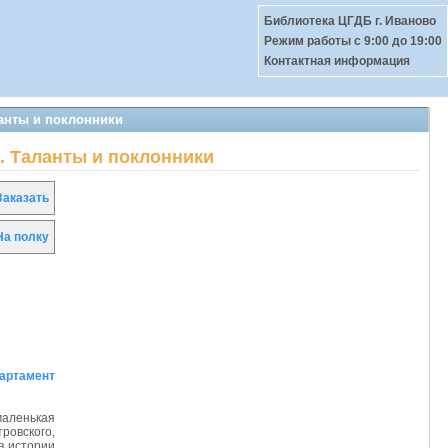
Библиотека ЦГДБ г. Иваново
Режим работы c 9:00 до 19:00
Контактная информация
ланты и поклонники
. Таланты и поклонники
аказать
а полку
артамент
маленькая
ровского,
в истории