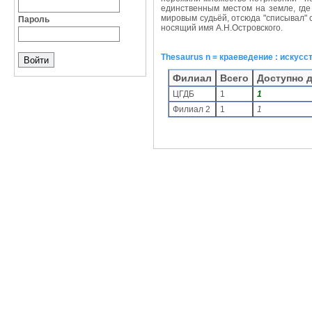
единственным местом на земле, где
мировым судьёй, отсюда "списывал" 
Пароль
носящий имя А.Н.Островского.
Thesaurus n = краеведение : искусст
Филиал
Всего
Доступно 
ЦГДБ
1
1
Филиал 2
1
1