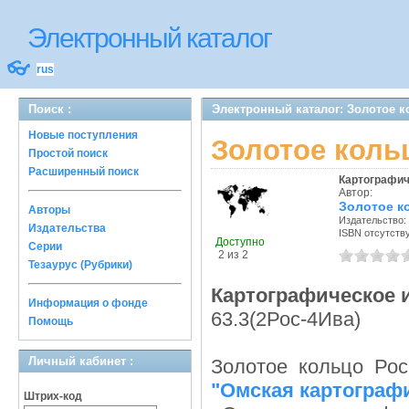
Электронный каталог
👓
rus
Поиск :
Электронный каталог: Золотое 
Новые поступления
Золотое коль
Простой поиск
Расширенный поиск
Картографич
Автор:
Золотое к
Авторы
Издательство:
Издательства
ISBN отсутств
Доступно
Серии
2 из 2
Тезаурус (Рубрики)
Картографическое 
Информация о фонде
63.3(2Рос-4Ива)
Помощь
Личный кабинет :
Золотое кольцо Рос
"Омская картограф
Штрих-код