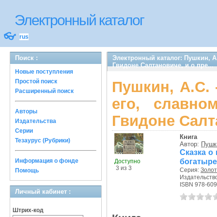
Электронный каталог
👓
rus
Поиск :
Электронный каталог: Пушкин, А.
Гвидоне Салтановиче, и о пре...
Новые поступления
Простой поиск
Пушкин, А.С. 
Расширенный поиск
его, славно
Авторы
Гвидоне Салта
Издательства
Серии
Книга
Тезаурус (Рубрики)
Автор:
Пушк
Сказка о
богатыре,
Информация о фонде
Доступно
3 из 3
Серия:
Золот
Помощь
Издательств
ISBN 978-609
Личный кабинет :
Штрих-код