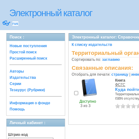
Электронный каталог
👓
rus
Поиск :
Электронный каталог: Справочн
К списку издательств
Новые поступления
Простой поиск
Территориальный орган
Расширенный поиск
Сортировать по:
заглавию
Связанные описания:
Авторы
Отобрать для печати:
страницу
|
инв
Издательства
Книга
Серии
ФСГС
Куда пойт
Тезаурус (Рубрики)
Территориальн
ISBN отсутств
Доступно
Информация о фонде
3 из 3
Помощь
Личный кабинет :
Штрих-код