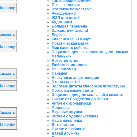
Так говорили великие
Б-ка школьника
а полку
Что такое искусство?
Рукоделкино
ЖЗЛ для детей
Художники
Большая перемена
Здравствуй, школа!
English
аказать
Классики за 30 минут
Практическая магия
а полку
Мир вашего ребёнка
Энциклопедия в плакатах для самых
маленьких
Яркое детство
Любимые мелодии
Ваш питомец
Панацея
аказать
Нескучные энциклопедии
Это так просто!
а полку
Золотые цитаты классиков литературы
Прогулки вокруг света
Энциклопедия для малышей в сказках
Сказки от Рождества до Пасхи
Читаем с фонариком!
Подворье
Вкусные штучки
аказать
Читаем с удовольствием
Наша началочка
а полку
Дети читают
Сказки с любовью
Давай дружить