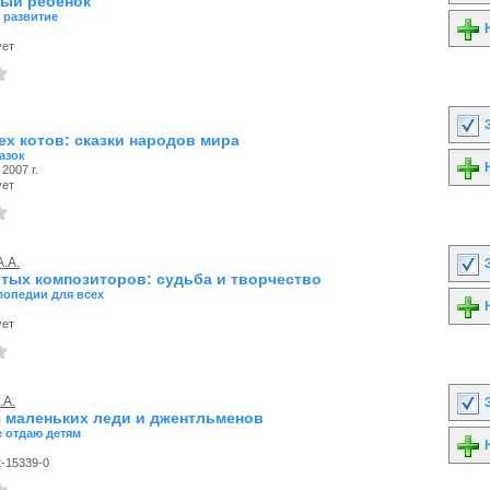
ый ребенок
 развитие
Н
ует
З
ех котов: сказки народов мира
азок
Н
2007 г.
ует
А.А.
З
итых композиторов: судьба и творчество
опедии для всех
Н
ует
.А.
З
я маленьких леди и джентльменов
 отдаю детям
Н
2-15339-0