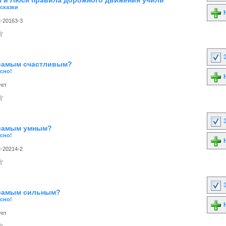
а и Люся правила дорожного движения учили
сказки
Н
2-20163-3
З
 самым счастливым?
сно!
Н
ует
З
 самым умным?
сно!
Н
2-20214-2
З
 самым сильным?
сно!
Н
ует