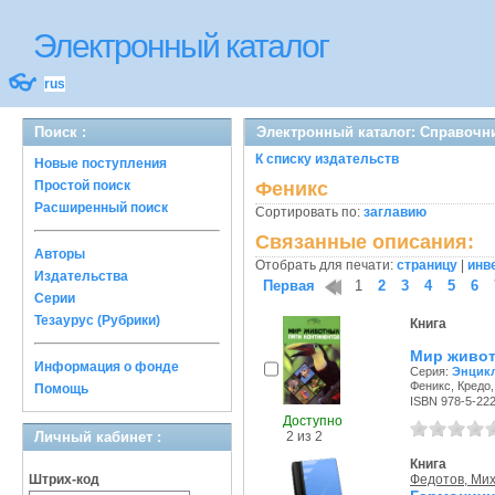
Электронный каталог
👓
rus
Поиск :
Электронный каталог: Справочн
К списку издательств
Новые поступления
Простой поиск
Феникс
Расширенный поиск
Сортировать по:
заглавию
Связанные описания:
Авторы
Отобрать для печати:
страницу
|
инв
Издательства
Первая
1
2
3
4
5
6
Серии
Тезаурус (Рубрики)
Книга
Мир живот
Информация о фонде
Серия:
Энцикл
Феникс, Кредо, 
Помощь
ISBN 978-5-22
Доступно
Личный кабинет :
2 из 2
Книга
Штрих-код
Федотов, Ми