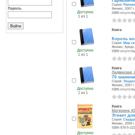
Гармоничн
Серия:
Раннее
Пароль
Феникс, 2007 г.
Доступно
ISBN отсутств
1 из 1
Книга
Король вс
Серия:
Мир ск
Феникс, Кредо, 
Доступно
ISBN отсутств
1 из 1
Книга
Ладвинская, 
70 знамен
Серия:
Энцикл
Феникс, 2007 г.
Доступно
ISBN отсутств
1 из 1
Книга
Матюхина, Ю
Этикет дл
Серия:
Сердце
Феникс, 2009 г.
ISBN 978-5-22
Доступно