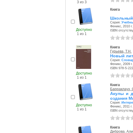
3 из 3
Книга
Школьный 
Серия:
Учебн
Феникс, 2010 г.
Доступно
ISBN отсутств
1 из 1
Книга
Гурьева, Т.Н.
Новый лит
Серия:
Слова
Феникс, 2009 г.
ISBN 978-5-22
Доступно
1 из 1
Книга
Барраклаух,
Акулы и д
оздания М
Серия:
Интере
Доступно
Феникс, 2011 г.
1 из 1
ISBN отсутств
Книга
Диброва, Ал