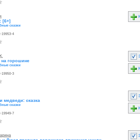
я
Н
 [6+]
бные сказки
2-19953-4
Х.
З
 на горошине
бные сказки
Н
2-19950-3
З
и медведи: сказка
бные сказки
Н
2-19949-7
Марина
З