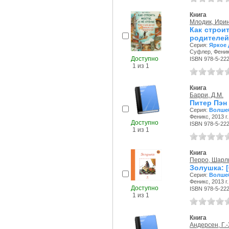
Книга
Млодик, Ири
Как строи
родителей 
Серия:
Яркое 
Суфлер, Феникс
Доступно
ISBN 978-5-22
1 из 1
Книга
Барри, Д.М.
Питер Пэн
Серия:
Волше
Феникс, 2013 г.
Доступно
ISBN 978-5-22
1 из 1
Книга
Перро, Шарл
Золушка: [
Серия:
Волше
Феникс, 2013 г.
Доступно
ISBN 978-5-22
1 из 1
Книга
Андерсен, Г.-