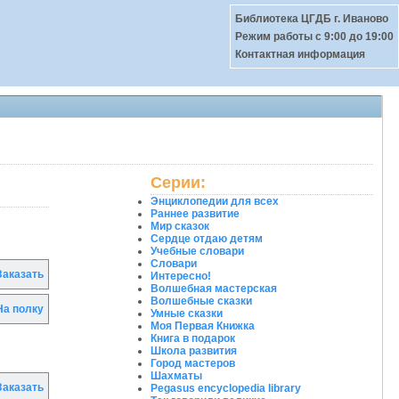
Библиотека ЦГДБ г. Иваново
Режим работы c 9:00 до 19:00
Контактная информация
Серии:
Энциклопедии для всех
Раннее развитие
Мир сказок
Сердце отдаю детям
Учебные словари
Словари
аказать
Интересно!
Волшебная мастерская
Волшебные сказки
а полку
Умные сказки
Моя Первая Книжка
Книга в подарок
Школа развития
Город мастеров
Шахматы
аказать
Pegasus encyclopedia library