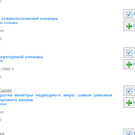
З
этимологический словарь
ые словари
Н
ует
З
ературный словарь
ри
Н
2-13581-5
 Сьюзан
З
ругие монстры подводного мира: самые ужасные
ирового океана
Н
сно!
ует
ина
З