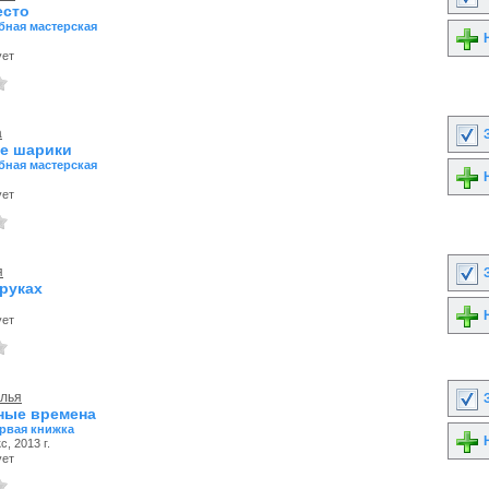
есто
ная мастерская
Н
ует
а
З
е шарики
ная мастерская
Н
ует
я
З
 руках
Н
ует
алья
З
ные времена
рвая книжка
Н
, 2013 г.
ует