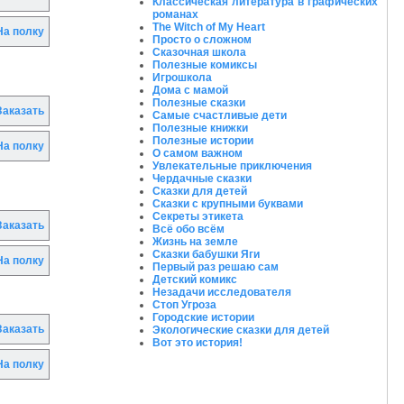
Классическая литература в графических
романах
The Witch of My Heart
а полку
Просто о сложном
Сказочная школа
Полезные комиксы
Игрошкола
Дома с мамой
Полезные сказки
аказать
Самые счастливые дети
Полезные книжки
Полезные истории
а полку
О самом важном
Увлекательные приключения
Чердачные сказки
Сказки для детей
Сказки с крупными буквами
Секреты этикета
аказать
Всё обо всём
Жизнь на земле
Сказки бабушки Яги
а полку
Первый раз решаю сам
Детский комикс
Незадачи исследователя
Стоп Угроза
Городские истории
аказать
Экологические сказки для детей
Вот это история!
а полку