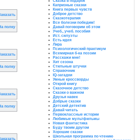
Сказка в подарок
Капризные сказки
Книга первых чувств
Доброе детство
аказать
Сказкотерапия
Все болезни победим!
Давай поговорим об этом
а полку
Учеб., учеб. пособия
Ист. силуэты
Есть идея
Лира
Психологический практикум
Всемирная б-ка поэзии
аказать
Расскажи мне!
Хит сезона
Стильные штучки
а полку
Справочник
IQ-загадки
Умные кроссворды
Открой книгу
Сказочное детство
Сказки о важном
аказать
Друзья навек
Добрые сказки
Детский детектив
а полку
Давай читать
Первоклассные истории
Любимые мультфильмы
Новая фантастика
Буду твоим другом
Хорошие сказки
Школьная программа по чтению
аказать