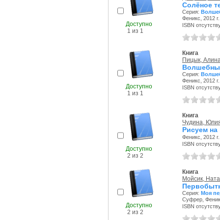
Солёное т
Серия:
Волшеб
Феникс, 2012 г.
Доступно
ISBN отсутств
1 из 1
Книга
Пицык, Алин
Волшебны
Серия:
Волшеб
Феникс, 2012 г.
Доступно
ISBN отсутств
1 из 1
Книга
Чудина, Юли
Рисуем на
Феникс, 2012 г.
ISBN отсутств
Доступно
2 из 2
Книга
Мойсик, Нат
Первобыт
Серия:
Моя пе
Суфрер, Феникс
Доступно
ISBN отсутств
2 из 2