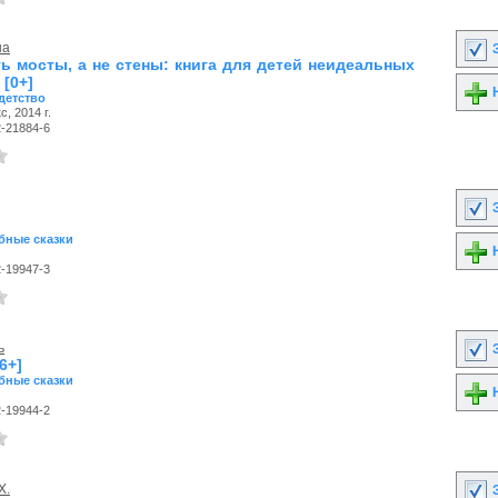
на
З
ть мосты, а не стены: книга для детей неидеальных
[0+]
Н
детство
, 2014 г.
2-21884-6
З
бные сказки
Н
2-19947-3
ь
З
6+]
бные сказки
Н
2-19944-2
Х.
З