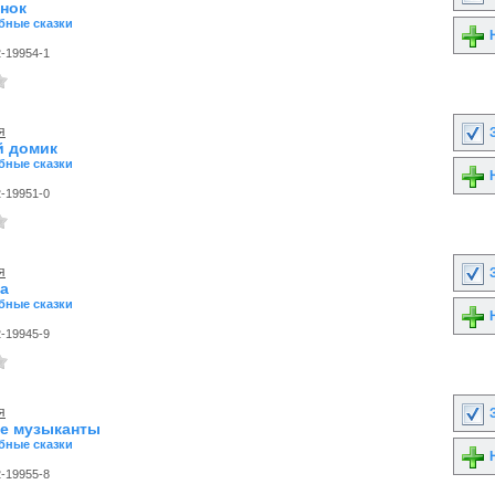
ёнок
бные сказки
Н
2-19954-1
я
З
й домик
бные сказки
Н
2-19951-0
я
З
а
бные сказки
Н
2-19945-9
я
З
е музыканты
бные сказки
Н
2-19955-8