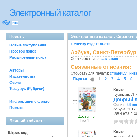
Электронный каталог
👓
rus
Поиск :
Электронный каталог: Справочн
К списку издательств
Новые поступления
Простой поиск
Азбука, Санкт-Петербур
Расширенный поиск
Сортировать по:
заглавию
Связанные описания:
Авторы
Отобрать для печати:
страницу
|
инв
Издательства
Первая
1
2
3
4
5
6
Серии
Тезаурус (Рубрики)
Книга
Кузьмин, Л.
Добрый д
Информация о фонде
Серия:
44 ве
Помощь
Азбука, 2012 г
ISBN 978-5-3
Доступно
Личный кабинет :
1 из 1
Книга
Штрих-код
Яснов, М.Д.