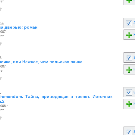
Н
ует
на
З
 за дверью: роман
007 г.
Н
ует
Н.
З
очка, или Нежнее, чем польская панна
007 г.
Н
ует
.
З
 Tremendum. Тайна, приводящая в трепет. Источник
н.2
Н
008 г.
ует
З