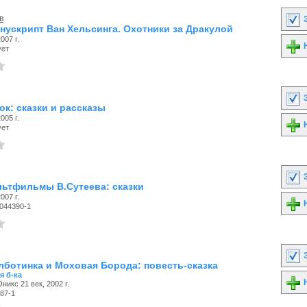
в
З
нускрипт Ван Хельсинга. Охотники за Дракулой
007 г.
Н
ует
З
ок: сказки и рассказы
005 г.
Н
ует
З
льтфильмы В.Сутеева: сказки
007 г.
Н
-044390-1
З
лботинка и Моховая Борода: повесть-сказка
я б-ка
Н
никс 21 век, 2002 г.
87-1