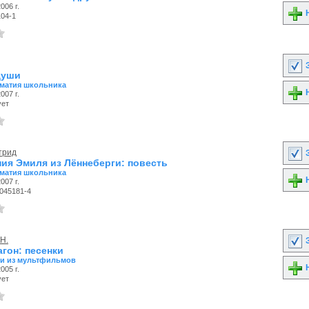
006 г.
Н
104-1
З
души
матия школьника
Н
007 г.
ует
трид
З
ия Эмиля из Лённеберги: повесть
матия школьника
Н
007 г.
-045181-4
.Н.
З
гон: песенки
и из мультфильмов
Н
005 г.
ует