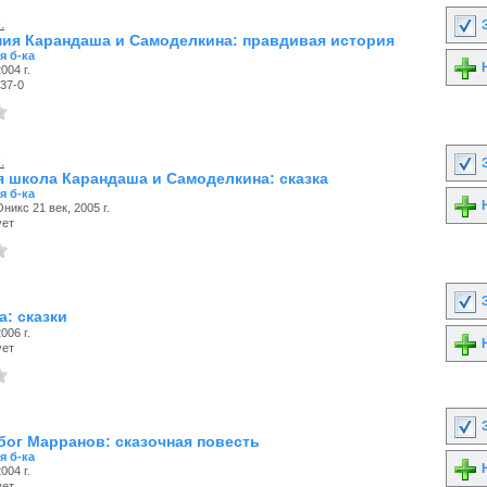
.
З
ия Карандаша и Самоделкина: правдивая история
я б-ка
Н
004 г.
37-0
.
З
 школа Карандаша и Самоделкина: сказка
я б-ка
Н
никс 21 век, 2005 г.
ует
З
а: сказки
006 г.
Н
ует
З
бог Марранов: сказочная повесть
я б-ка
Н
004 г.
ует