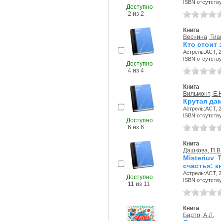
ISBN отсутств
Доступно
2 из 2
Книга
Веснина, Тиа
Кто стоит
Астрель:АСТ, 2
ISBN отсутств
Доступно
4 из 4
Книга
Вильмонт, Е.
Крутая дам
Астрель:АСТ, 2
ISBN отсутств
Доступно
6 из 6
Книга
Дашкова, П.В
Misteriuv
счастья: к
Астрель:АСТ, 2
Доступно
ISBN отсутств
11 из 11
Книга
Барто, А.Л.