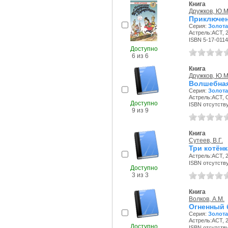
Книга
Дружков, Ю.М
Приключен
Серия:
Золота
Астрель:АСТ, 2
ISBN 5-17-0114
Доступно
6 из 6
Книга
Дружков, Ю.М
Волшебная
Серия:
Золота
Астрель:АСТ, О
Доступно
ISBN отсутств
9 из 9
Книга
Сутеев, В.Г.
Три котёнк
Астрель:АСТ, 2
ISBN отсутств
Доступно
3 из 3
Книга
Волков, А.М.
Огненный 
Серия:
Золота
Астрель:АСТ, 2
Доступно
ISBN отсутств