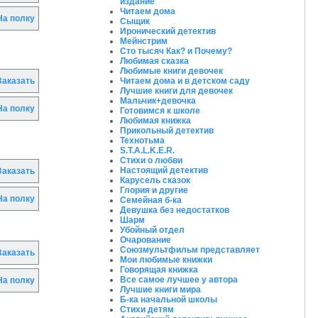
издание
Читаем дома
а полку
Сыщик
Иронический детектив
Мейнстрим
Сто тысяч Как? и Почему?
Любимая сказка
Любимые книги девочек
Читаем дома и в детском саду
аказать
Лучшие книги для девочек
Мальчик+девочка
а полку
Готовимся к школе
Любимая книжка
Прикольный детектив
Технотьма
S.T.A.L.K.E.R.
Стихи о любви
Настоящий детектив
аказать
Карусель сказок
Глория и другие
а полку
Семейная б-ка
Девушка без недостатков
Шарм
Убойный отдел
Очарование
Союзмультфильм представляет
аказать
Мои любимые книжки
Говорящая книжка
Все самое лучшее у автора
а полку
Лучшие книги мира
Б-ка начальной школы
Стихи детям