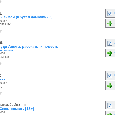
Н.
З
 зимой (Крутая дамочка - 2)
008 г.
Н
-051345-1
Д.
З
руди Анюта: рассказы и повесть
ое чтение
Н
008 г.
-051428-1
о
З
ман
008 г.
Н
ует
натолий / Иноагент
З
пас: роман : [18+]
008 г.