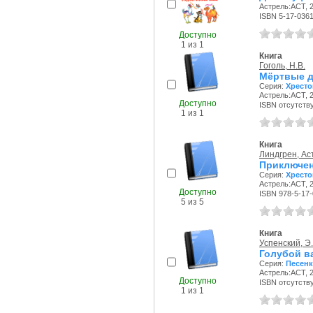
Астрель:АСТ, 2
ISBN 5-17-036
Доступно
1 из 1
Книга
Гоголь, Н.В.
Мёртвые 
Серия:
Хресто
Астрель:АСТ, 2
Доступно
ISBN отсутств
1 из 1
Книга
Линдгрен, Ас
Приключен
Серия:
Хресто
Астрель:АСТ, 2
Доступно
ISBN 978-5-17
5 из 5
Книга
Успенский, Э
Голубой ва
Серия:
Песенк
Астрель:АСТ, 2
Доступно
ISBN отсутств
1 из 1