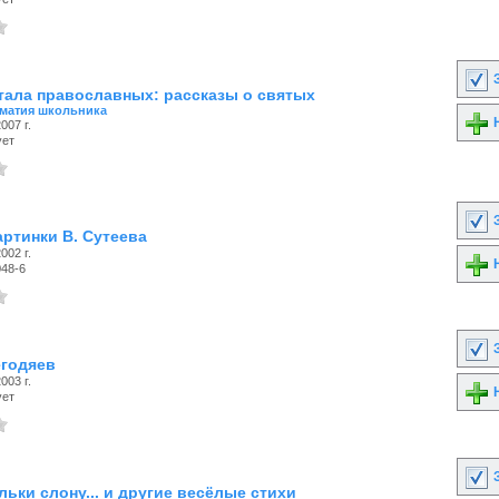
З
стала православных: рассказы о святых
матия школьника
Н
007 г.
ует
З
артинки В. Сутеева
002 г.
Н
048-6
З
егодяев
003 г.
Н
ует
З
ьки слону... и другие весёлые стихи