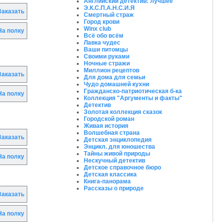
Английский детектив: лучшее
Э.К.С.П.А.Н.С.И.Я
аказать
Смертный страж
Город крови
Winx club
а полку
Всё обо всём
Лавка чудес
Ваши питомцы
Своими руками
Ночные стражи
Миллион рецептов
аказать
Для дома для семьи
Чудо домашней кухни
Гражданско-патриотическая б-ка
а полку
Коллекция "Аргументы и факты"
Детектив
Золотая коллекция сказок
Городской роман
Живая история
Волшебная страна
аказать
Детская энциклопедия
Энцикл. для юношества
Тайны живой природы
а полку
Нескучный детектив
Детское справочное бюро
Детская классика
Книга-панорама
Рассказы о природе
аказать
а полку