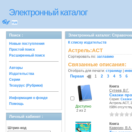
Электронный каталог
👓
rus
Поиск :
Электронный каталог: Справочн
К списку издательств
Новые поступления
Простой поиск
Астрель:АСТ
Расширенный поиск
Сортировать по:
заглавию
Связанные описания:
Авторы
Отобрать для печати:
страницу
|
инв
Издательства
Первая
1
2
3
4
5
6
Серии
Тезаурус (Рубрики)
Книга
Сутеев, В.Г.
Сказки про
Информация о фонде
Серия:
Сказк
Астрель:АСТ, 2
Помощь
Доступно
ISBN отсутств
2 из 2
Личный кабинет :
Книга
Штрих-код
Каверин, В.А.