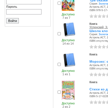
Три сказки
Серия:
Золота
Пароль
Астрель:АСТ, 2
ISBN 978-5-17
Доступно
7 из 7
Книга
Успенский, Э
Школа кло
Серия:
Золота
Астрель:АСТ, 2
Доступно
ISBN отсутств
14 из 14
Книга
Морозко: с
Астрель:АСТ, 2
ISBN отсутств
Доступно
1 из 1
Книга
Стихи ко 
Астрель:АСТ, 2
ISBN 5-17-022
Доступно
2 из 2