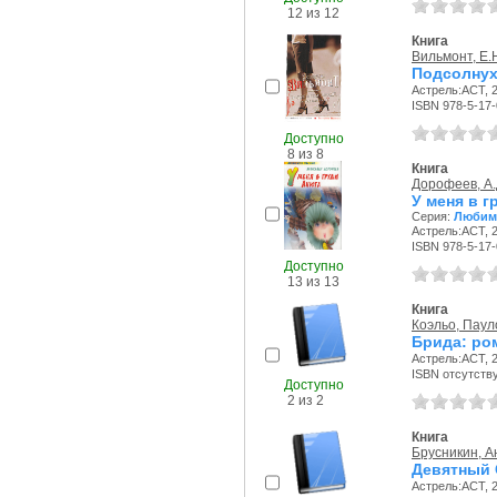
12 из 12
Книга
Вильмонт, Е.
Подсолнухи
Астрель:АСТ, 2
ISBN 978-5-17
Доступно
8 из 8
Книга
Дорофеев, А.
У меня в г
Серия:
Любим
Астрель:АСТ, 2
ISBN 978-5-17
Доступно
13 из 13
Книга
Коэльо, Паул
Брида: ро
Астрель:АСТ, 2
ISBN отсутств
Доступно
2 из 2
Книга
Брусникин, А
Девятный С
Астрель:АСТ, 2