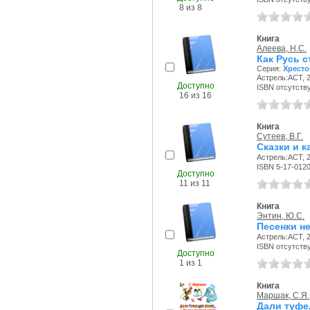
8 из 8
Книга
Алеева, Н.С.
Как Русь 
Серия:
Хресто
Астрель:АСТ, 2
Доступно
ISBN отсутств
16 из 16
Книга
Сутеев, В.Г.
Сказки и к
Астрель:АСТ, 2
ISBN 5-17-012
Доступно
11 из 11
Книга
Энтин, Ю.С.
Песенки н
Астрель:АСТ, 2
ISBN отсутств
Доступно
1 из 1
Книга
Маршак, С.Я.
Дали туфел