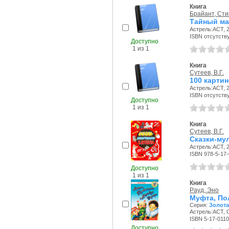
Книга
Брайант, Сти
Тайный ма
Астрель:АСТ, 2
ISBN отсутств
Доступно
1 из 1
Книга
Сутеев, В.Г.
100 картин
Астрель:АСТ, 2
ISBN отсутств
Доступно
1 из 1
Книга
Сутеев, В.Г.
Сказки-му
Астрель:АСТ, 2
ISBN 978-5-17
Доступно
1 из 1
Книга
Рауд, Эно
Муфта, По
Серия:
Золота
Астрель:АСТ, О
ISBN 5-17-0110
Доступно