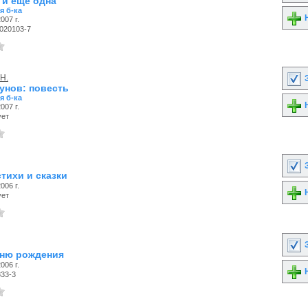
 и ещё одна
я б-ка
Н
007 г.
-020103-7
.Н.
З
унов: повесть
я б-ка
Н
007 г.
ует
З
тихи и сказки
006 г.
Н
ует
З
дню рождения
006 г.
Н
833-3