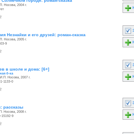
в Солнечном городе: роман-сказка
П. Носова, 2004 г.
Н
ует
З
ия Незнайки и его друзей: роман-сказка
П. Носова, 2005 г.
Н
603-9
З
в в школе и дома: [6+]
ая б-ка
Н
И.П. Носова, 2007 г.
1-1133-0
З
: рассказы
П. Носова, 2008 г.
Н
9-15192-9