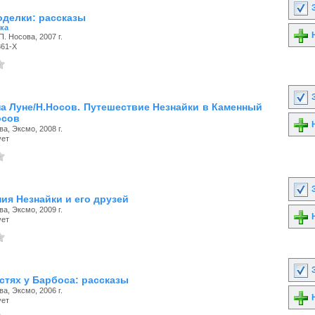
З
оделки: рассказы
ка
Н
П. Носова, 2007 г.
861-X
З
на Луне/Н.Носов. Путешествие Незнайки в Каменный
осов
Н
ва, Эксмо, 2008 г.
ует
З
ия Незнайки и его друзей
ва, Эксмо, 2009 г.
Н
ует
З
стях у Барбоса: рассказы
ва, Эксмо, 2006 г.
Н
ует