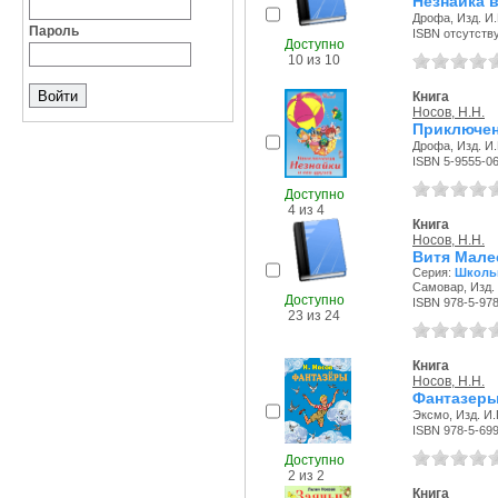
Незнайка 
Дрофа, Изд. И.
Пароль
ISBN отсутств
Доступно
10 из 10
Книга
Носов, Н.Н.
Приключен
Дрофа, Изд. И.
ISBN 5-9555-0
Доступно
4 из 4
Книга
Носов, Н.Н.
Витя Малее
Серия:
Школьн
Самовар, Изд. 
Доступно
ISBN 978-5-978
23 из 24
Книга
Носов, Н.Н.
Фантазеры
Эксмо, Изд. И.
ISBN 978-5-69
Доступно
2 из 2
Книга