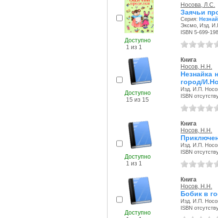
Носова, Л.С.
Заячьи пр
Серия:
Незнай
Эксмо, Изд. И.
ISBN 5-699-19
Доступно
1 из 1
Книга
Носов, Н.Н.
Незнайка 
город/И.Н
Изд. И.П. Носо
Доступно
ISBN отсутств
15 из 15
Книга
Носов, Н.Н.
Приключен
Изд. И.П. Носо
ISBN отсутств
Доступно
1 из 1
Книга
Носов, Н.Н.
Бобик в го
Изд. И.П. Носо
ISBN отсутств
Доступно