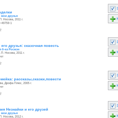
З
оделки
- мои друзья
Н
П. Носова, 2011 г.
9-49759-1
З
 его друзья: сказочная повесть
я б-ка Росмэн
Н
.П. Носова, 2011 г.
ует
З
емейка: рассказы,сказки,повести
ва, Дрофа Плюс, 2005 г.
Н
ует
З
ия Незнайки и его друзей
- мои друзья
Н
П. Носова, 2012 г.