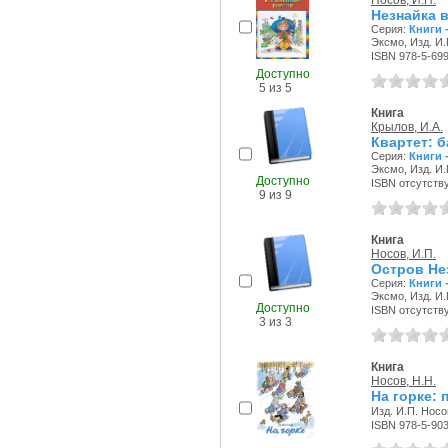
Носов, И.П.
Незнайка 
Серия:
Книги 
Эксмо, Изд. И.
ISBN 978-5-69
Доступно
5 из 5
Книга
Крылов, И.А.
Квартет: 
Серия:
Книги 
Эксмо, Изд. И.
Доступно
ISBN отсутств
9 из 9
Книга
Носов, И.П.
Остров Не
Серия:
Книги 
Эксмо, Изд. И.
Доступно
ISBN отсутств
3 из 3
Книга
Носов, Н.Н.
На горке: 
Изд. И.П. Носо
ISBN 978-5-90