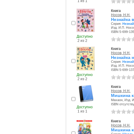
1 из 1
Книга
Носов, Н.Н.
Незнайка 
Серия:
Незнай
Изд. И.П. Носо
ISBN 5-699-13
Доступно
2 из 2
Книга
Носов, Н.Н.
Незнайка н
Серия:
Незнай
Изд. И.П. Носо
ISBN 5-699-137
Доступно
2 из 2
Книга
Носов, Н.Н.
Мишкина к
Махаон, Изд. И
ISBN отсутств
Доступно
1 из 1
Книга
Носов, Н.Н.
Мишкина ка