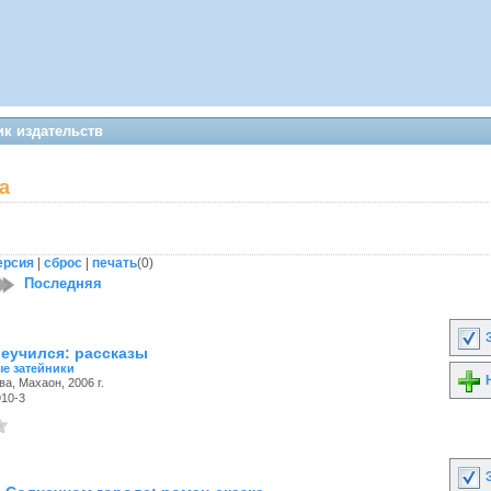
ик издательств
а
ерсия
|
сброс
|
печать
(
0
)
Последняя
З
реучился: рассказы
е затейники
Н
ва, Махаон, 2006 г.
910-3
З