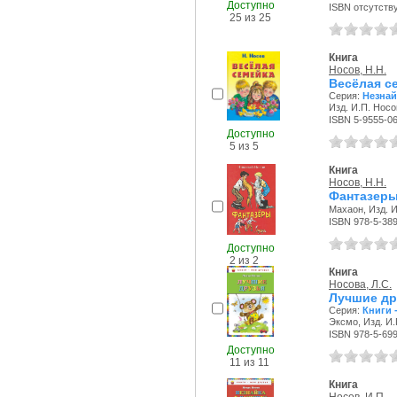
Доступно
ISBN отсутств
25 из 25
Книга
Носов, Н.Н.
Весёлая с
Серия:
Незнай
Изд. И.П. Носо
ISBN 5-9555-0
Доступно
5 из 5
Книга
Носов, Н.Н.
Фантазеры
Махаон, Изд. И
ISBN 978-5-38
Доступно
2 из 2
Книга
Носова, Л.С.
Лучшие др
Серия:
Книги 
Эксмо, Изд. И.
ISBN 978-5-69
Доступно
11 из 11
Книга