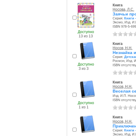
Книга
Носова, Л.С.
Заячьи пр
Серия:
Книги 
Эксмо, Изд. И.
ISBN 978-5-69
Доступно
13 из 13
Книга
Носов, Н.Н.
Незнайка и
Серия:
Детска
Росмэн, Изд. И
Доступно
ISBN отсутств
3 из 3
Книга
Носов, Н.Н.
Веселая с
Изд. И.П. Носо
ISBN отсутств
Доступно
1 из 1
Книга
Носов, Н.Н.
Приключен
Серия:
Книги 
Эксмо, Изд. И.