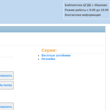
Библиотека ЦГДБ г. Иваново
Режим работы c 9:00 до 19:00
Контактная информация
Серии:
Весёлые затейники
Незнайка
аказать
а полку
аказать