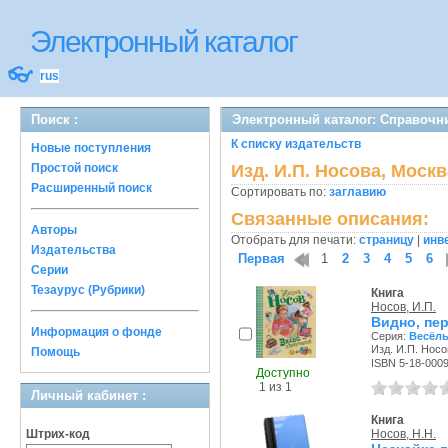
Электронный каталог
👓
rus
Поиск :
Электронный каталог: Справочн
К списку издательств
Новые поступления
Простой поиск
Изд. И.П. Носова, Москв
Расширенный поиск
Сортировать по:
заглавию
Связанные описания:
Авторы
Отобрать для печати:
страницу
|
инв
Издательства
Первая
1
2
3
4
5
6
Серии
Тезаурус (Рубрики)
Книга
Носов, И.П.
Видно, пе
Информация о фонде
Серия:
Весёлы
Изд. И.П. Носо
Помощь
ISBN 5-18-000
Доступно
1 из 1
Личный кабинет :
Книга
Штрих-код
Носов, Н.Н.