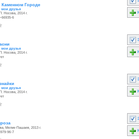
З
в Каменном Городе
- мои друзья
Н
П. Носова, 2014 г.
9-66935-6
З
басни
- мои друзья
Н
П. Носова, 2014 г.
ует
З
знайки
- мои друзья
Н
П. Носова, 2014 г.
ует
З
проза
ва, Мелик-Пашаев, 2013 г.
Н
3979-96-7