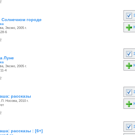
З
в Солнечном городе
ка
Н
ва, Эксмо, 2005 г.
528-6
З
а Луне
ка
Н
ва, Эксмо, 2005 г.
11-4
З
аша: рассказы
.П. Носова, 2010 г.
Н
ует
З
ша: рассказы : [6+]