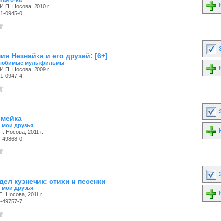
ая б-ка
Н
И.П. Носова, 2010 г.
81-0945-0
З
я Незнайки и его друзей: [6+]
любимые мультфильмы
Н
И.П. Носова, 2009 г.
81-0947-4
З
емейка
- мои друзья
Н
П. Носова, 2011 г.
9-49868-0
З
дел кузнечик: стихи и песенки
- мои друзья
Н
П. Носова, 2011 г.
9-49757-7