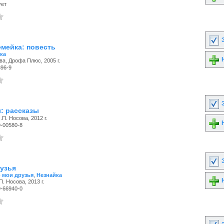
ует
З
емейка: повесть
ка
Н
ва, Дрофа Плюс, 2005 г.
696-9
З
: рассказы
.П. Носова, 2012 г.
Н
9-00580-8
З
узья
- мои друзья
,
Незнайка
Н
П. Носова, 2013 г.
9-66940-0