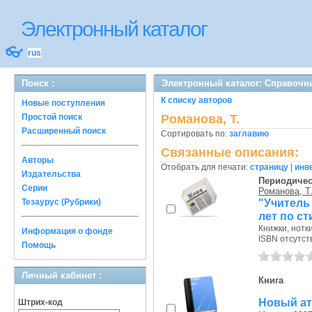
Электронный каталог
👓
rus
Поиск :
Электронный каталог: Справочн
К списку авторов
Новые поступления
Простой поиск
Романова, Т.
Расширенный поиск
Сортировать по:
заглавию
Связанные описания:
Авторы
Отобрать для печати:
страницу
|
инв
Издательства
Периодичес
Серии
Романова, Т
"Учитель 
Тезаурус (Рубрики)
лет по с
Книжки, нотк
Информация о фонде
ISBN отсутст
Помощь
Личный кабинет :
Книга
Новый ат
Штрих-код