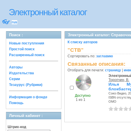
Электронный каталог
👓
rus
Поиск :
Электронный каталог: Справочн
К списку авторов
Новые поступления
Простой поиск
"СТВ"
Расширенный поиск
Сортировать по:
заглавию
Связанные описания:
Авторы
Отобрать для печати:
страницу
|
инв
Издательства
Электронный
Серии
Торопчин, В.
Илья Му
Тезаурус (Рубрики)
блокбасте
Союз Видео, 20
Доступно
Информация о фонде
ISBN отсутств
1 из 1
ОМО
Помощь
Личный кабинет :
Штрих-код